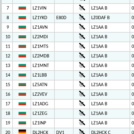
7
LZ1VIN
LZ1AA B
0
8
LZ1YKD
E80D
LZ0DAF B
0
9
LZ1AVN
LZ1AA B
0
10
LZ2MDI
LZ1AA B
0
11
LZ1MTS
LZ1AA B
0
12
LZ2MDB
LZ1AA B
0
13
LZ1MNT
LZ1AA B
0
14
LZ1LBB
LZ1AA B
0
15
LZ5ATN
LZ1AA B
0
16
LZ2VEV
LZ1AA B
0
17
LZ1ADG
LZ1AA B
0
18
LZ1ZEG
LZ1AA B
0
19
LZ1INP
LZ1AA B
0
20
DL2HCK
DV1
DL2HCK C
0