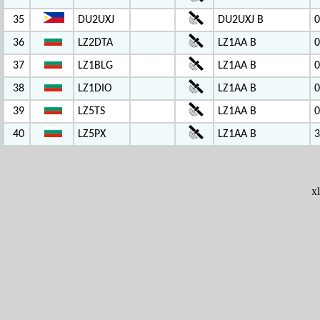
35
DU2UXJ
DU2UXJ B
0
36
LZ2DTA
LZ1AA B
0
37
LZ1BLG
LZ1AA B
0
38
LZ1DIO
LZ1AA B
0
39
LZ5TS
LZ1AA B
0
40
LZ5PX
LZ1AA B
3
x