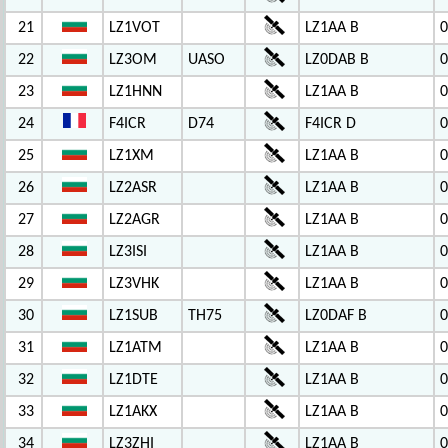
21
LZ1VOT
LZ1AA B
0
22
LZ3OM
UASO
LZ0DAB B
0
23
LZ1HNN
LZ1AA B
0
24
F4ICR
D74
F4ICR D
0
25
LZ1XM
LZ1AA B
0
26
LZ2ASR
LZ1AA B
0
27
LZ2AGR
LZ1AA B
0
28
LZ3ISI
LZ1AA B
0
29
LZ3VHK
LZ1AA B
0
30
LZ1SUB
TH75
LZ0DAF B
0
31
LZ1ATM
LZ1AA B
0
32
LZ1DTE
LZ1AA B
0
33
LZ1AKX
LZ1AA B
0
34
LZ3ZHI
LZ1AA B
0