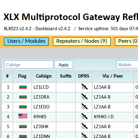
XLX023 v2.4.2 - Dashboard v2.4.2 / Service uptime:
501 days 07:
Users / Modules
Repeaters / Nodes (9)
Peers (0
#
Flag
Callsign
Suffix
DPRS
Via / Peer
1
LZ1LCD
LZ1AA B
0
2
LZ1DRA
LZ1AA B
0
3
LZ1EDO
LZ1AA B
0
4
K9HKS
K9HKS J D
0
5
LZ3SHK
LZ1AA B
0
6
LZ1DNN
LZ1AA B
0